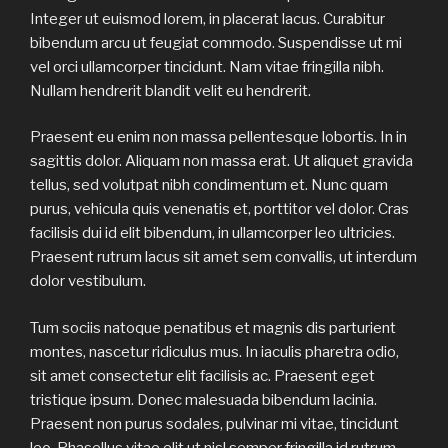
Integer ut euismod lorem, in placerat lacus. Curabitur
bibendum arcu ut feugiat commodo. Suspendisse ut mi
vel orci ullamcorper tincidunt. Nam vitae fringilla nibh.
Nullam hendrerit blandit velit eu hendrerit.
Praesent eu enim non massa pellentesque lobortis. In in
sagittis dolor. Aliquam non massa erat. Ut aliquet gravida
tellus, sed volutpat nibh condimentum et. Nunc quam
purus, vehicula quis venenatis et, porttitor vel dolor. Cras
facilisis dui id elit bibendum, in ullamcorper leo ultricies.
Praesent rutrum lacus sit amet sem convallis, ut interdum
dolor vestibulum.
Tum sociis natoque penatibus et magnis dis parturient
montes, nascetur ridiculus mus. In iaculis pharetra odio,
sit amet consectetur elit facilisis ac. Praesent eget
tristique ipsum. Donec malesuada bibendum lacinia.
Praesent non purus sodales, pulvinar mi vitae, tincidunt
leo. Phasellus vitae elit ut nisl semper fringilla id rutrum