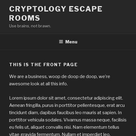
Skip
CRYPTOLOGY ESCAPE
to
ROOMS
content
Use brains, not brawn.
Menu
THIS IS THE FRONT PAGE
We are a business, woop de doop de doop, we’re
awesome look at all this info.
Lorem ipsum dolor sit amet, consectetur adipiscing elit.
Aenean fringilla, purus in porttitor pellentesque, erat arcu
tincidunt diam, dapibus faucibus leo mauris at sapien. In
porttitor vehicula sodales. Vivamus massa neque, facilisis
eu felis ut, aliquet convallis nisi. Nam elementum tellus
vitae gravida fermentum. Nullam et imperdiet leo.